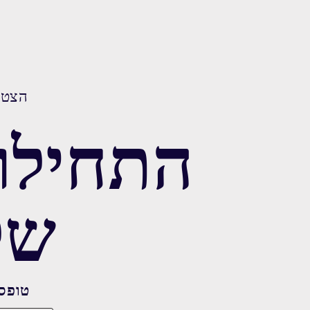
הצטרפ
התחילו
של
טופס