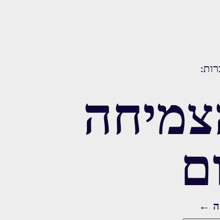
רות:
צמיחה
ם
ה ←